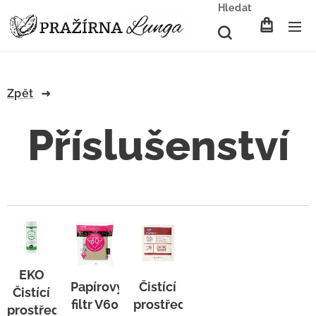
Hledat
Zpět
Příslušenství
EKO
Papírový
Čistící
Čistící
filtr V60
prostředek
prostředek