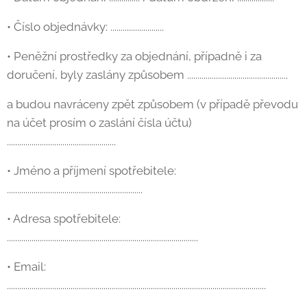
• Číslo objednávky: ..........................
• Peněžní prostředky za objednání, případně i za
doručení, byly zaslány způsobem .................................................
a budou navráceny zpět způsobem (v případě převodu
na účet prosím o zaslání čísla účtu)
.....................................................
• Jméno a příjmení spotřebitele:
..................................................................
• Adresa spotřebitele:
.............................................................................................
• Email:
..............................................................................................................................