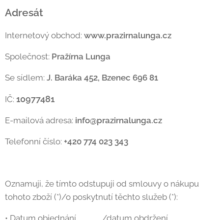
Adresát
Internetový obchod:
www.prazirnalunga.cz
Společnost:
Pražírna Lunga
Se sídlem:
J. Baráka 452, Bzenec 696 81
10977481
IČ:
E-mailová adresa:
info@prazirnalunga.cz
Telefonní číslo:
+420 774 023 343
Oznamuji, že tímto odstupuji od smlouvy o nákupu
tohoto zboží (*)/o poskytnutí těchto služeb (*):
• Datum objednání ............... /datum obdržení ..................