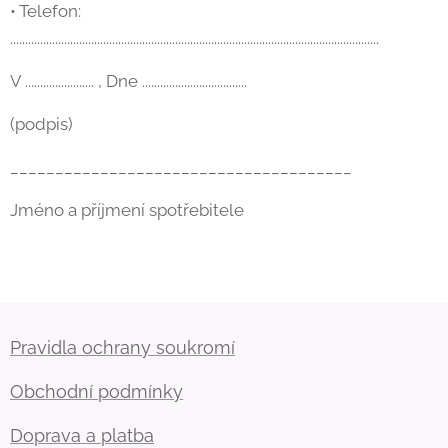
• Telefon:
...........................................................................................................................
V ....................... , Dne ...................................
(podpis)
______________________________________
Jméno a příjmení spotřebitele
Pravidla ochrany soukromí
Obchodní podmínky
Doprava a platba